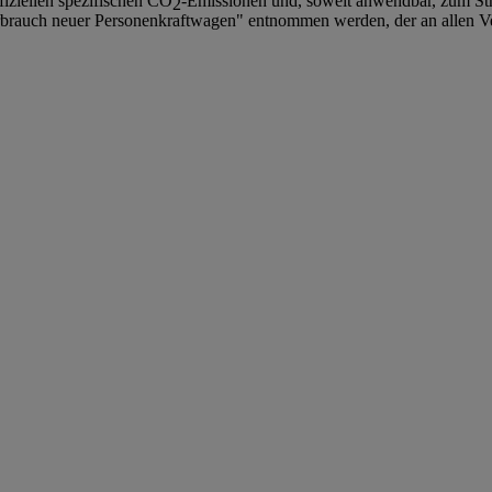
fiziellen spezifischen CO
-Emissionen und, soweit anwendbar, zum S
2
brauch neuer Personenkraftwagen" entnommen werden, der an allen V