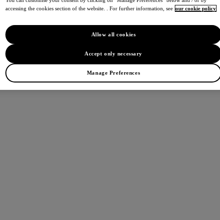
You can customise your consent by clicking on “Manage Preferences” below and / or by
accessing the cookies section of the website. . For further information, see
our cookie policy
Allow all cookies
Accept only necessary
Manage Preferences