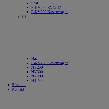
Leaf
E-NV200 EVALIA
E-NV200 Kastenwagen
Navara
E-NV200 Kastenwagen
NV250
NV300
NV400
NT-400
Bilsökning
Kontakt