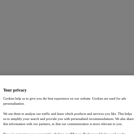
Your privacy
Cookies help us to give you the best experience on our website. Cookies are used for ads
personalisation.
We use them to analyse our traffic and learn which products and services you like. This helps
us to simplify your search and provide you with personalised recommendations. We also share
this information with our partners, so that our communication is more relevant to you.