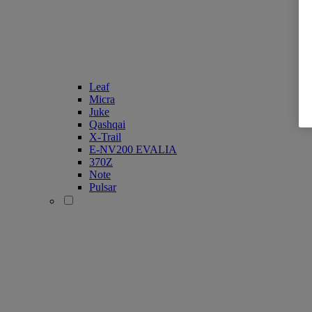
Leaf
Micra
Juke
Qashqai
X-Trail
E-NV200 EVALIA
370Z
Note
Pulsar