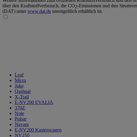
Weitere Informationen zum offiziellen Kraftstoffverbrauch und den of
über den Kraftstoffverbrauch, die CO
-Emissionen und den Stromver
2
(DAT) unter
www.dat.de
unentgeltlich erhältlich ist.
Leaf
Micra
Juke
Qashqai
X-Trail
E-NV200 EVALIA
370Z
Note
Pulsar
Navara
E-NV200 Kastenwagen
NV250